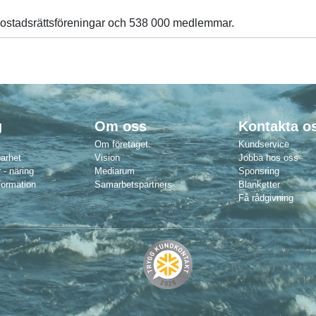
ostadsrättsföreningar och 538 000 medlemmar.
g
Om oss
Kontakta o
Om företaget
Kundservice
barhet
Vision
Jobba hos oss
 - näring
Mediarum
Sponsring
formation
Samarbetspartners
Blanketter
Få rådgivning