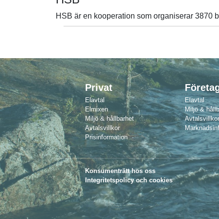
HSB är en kooperation som organiserar 3870 b
Privat
Företa
Elavtal
Elavtal
Elmixen
Miljö & håll
Miljö & hållbarhet
Avtalsvillkor
Avtalsvillkor
Marknadsin
Prisinformation
Konsumenträtt hos oss
Integritetspolicy och cookies