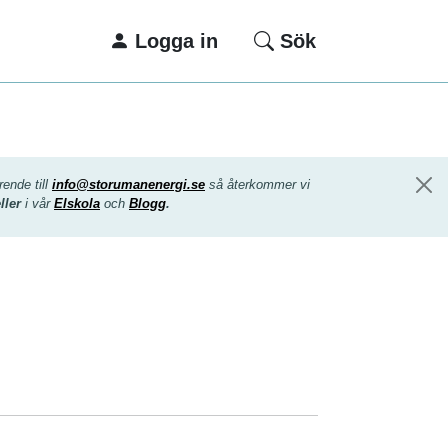
Logga in
Sök
ende till
info@storumanenergi.se
så återkommer vi
eller
i vår
Elskola
och
Blogg
.