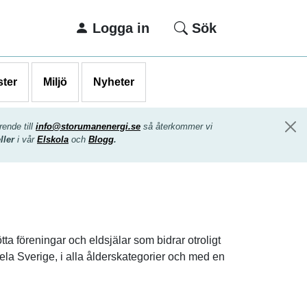
Logga in
Sök
ster
Miljö
Nyheter
ende till
info@storumanenergi.se
så återkommer vi
eller
i vår
Elskola
och
Blogg
.
tta föreningar och eldsjälar som bidrar otroligt
 hela Sverige, i alla ålderskategorier och med en