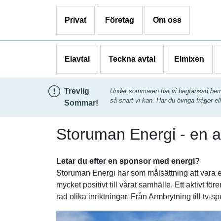
Privat
Företag
Om oss
Elavtal
Teckna avtal
Elmixen
Trevlig
Under sommaren har vi begränsad bemann
så snart vi kan. Har du övriga frågor ell
Sommar!
Storuman Energi - en a
Letar du efter en sponsor med energi?
Storuman Energi har som målsättning att vara en a
mycket positivt till vårat samhälle. Ett aktivt f
rad olika inriktningar. Från Armbrytning till tv-s