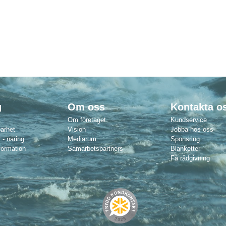
g
Om oss
Kontakta o
Om företaget
Kundservice
barhet
Vision
Jobba hos oss
 - näring
Mediarum
Sponsring
formation
Samarbetspartners
Blanketter
Få rådgivning