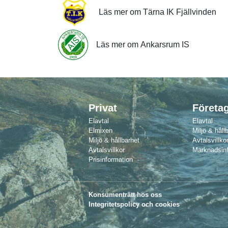
Läs mer om Tärna IK Fjällvinden
Läs mer om Ankarsrum IS
Privat
Företa
Elavtal
Elavtal
Elmixen
Miljö & håll
Miljö & hållbarhet
Avtalsvillkor
Avtalsvillkor
Marknadsin
Prisinformation
Konsumenträtt hos oss
Integritetspolicy och cookies